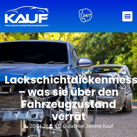
Kfz Gutachter Jerome Kauf
Lackschichtdickenmes
– was sie über den
Fahrzeugzustand
verrät
20.01.26
Kfz Gutachter Jerome Kauf