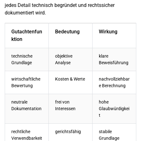
jedes Detail technisch begründet und rechtssicher
dokumentiert wird.
Gutachtenfun
Bedeutung
Wirkung
ktion
technische
objektive
klare
Grundlage
Analyse
Beweisführung
wirtschaftliche
Kosten & Werte
nachvollziehbar
Bewertung
e Berechnung
neutrale
frei von
hohe
Dokumentation
Interessen
Glaubwürdigkei
t
rechtliche
gerichtsfähig
stabile
Verwendbarkeit
Grundlage